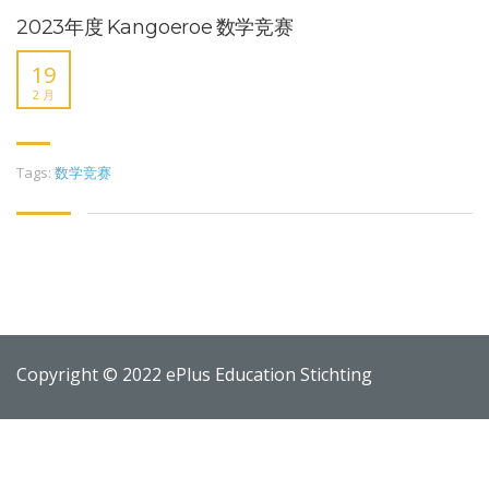
2023年度 Kangoeroe 数学竞赛
19
2 月
Tags:
数学竞赛
Copyright © 2022 ePlus Education Stichting