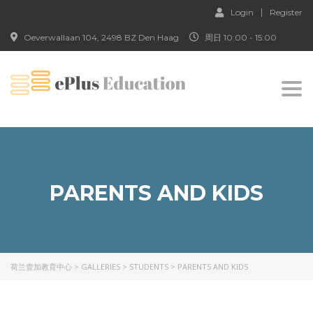
Login
Register
Oeverwallaan 104, 2498 BZ Den Haag
周日 10:00 - 15:00
Togg
navi
PARENTS AND KIDS
荷兰壹加教育中心
>
GALLERIES
>
STUDENTS
>
PARENTS AND KIDS