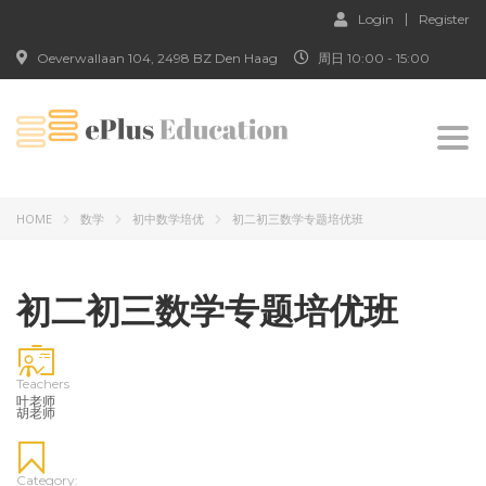
Login
Register
Oeverwallaan 104, 2498 BZ Den Haag
周日 10:00 - 15:00
Togg
navi
HOME
数学
初中数学培优
初二初三数学专题培优班
初二初三数学专题培优班
Teachers
叶老师
胡老师
Category: